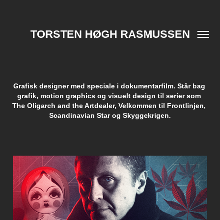
TORSTEN HØGH RASMUSSEN
Grafisk designer med speciale i dokumentarfilm. Står bag 
Grafisk designer med speciale i dokumentarfilm. Står bag 
grafik, motion graphics og visuelt design til serier som 
grafik, motion graphics og visuelt design til serier som 
The Oligarch and the Artdealer, Velkommen til Frontlinjen, 
The Oligarch and the Artdealer, Velkommen til Frontlinjen, 
Scandinavian Star og Skyggekrigen.
Scandinavian Star og Skyggekrigen.